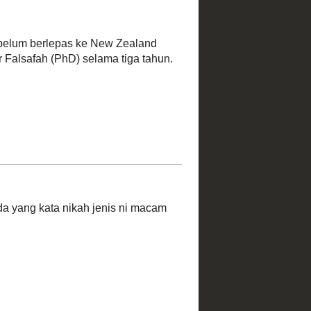
anak-anak
upa gam
bumikan
jaya