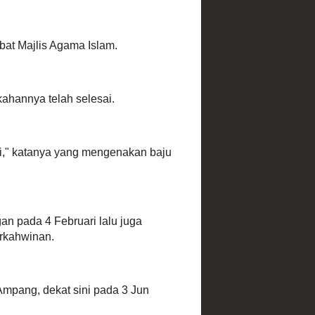
at sabu ?
S lebih
 Dato'
babi dan
agi ?
ataan
gga sama
tot sembab
g calon
ak yatim