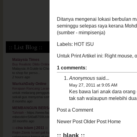
:: List Blog ::
Malaysia Times
Buy Realistic Dildo Online Malaysia: A Guide to Choosing Quality Products
-
Buy Real
Malaysia: A Guide to Choosing Quality Products Choosing to buy realistic dildo onlin
to shop for perso...
2 hours ago
WarkahDaily Online
Kerajaan Rancang Larangan Media Sosial Bawah 16 Tahun Mulai Tahun Hadapan
-
untuk melarang penggunaan media sosial bagi pengguna di bawah umur 16 tahun mu
sekali gus menyertai semakin banyak ...
8 months ago
MEMBANGUN BERSAMA ISLAM
Tahniah
-
https://www.facebook.com/100090086847814/posts/762103793469175/?
mibextid=rS40aB7S9Ucbxw6v
10 months ago
:: cina islam | 2011 ::
Rejim Zionis Israel gali kubur sendiri – Tuan Guru Abdul Hadi
-
* KUALA LUMPUR* : “K
sebenarnya hanya akan menggali kubur diri mereka sendiri.” Presiden PAS, Tan Sri