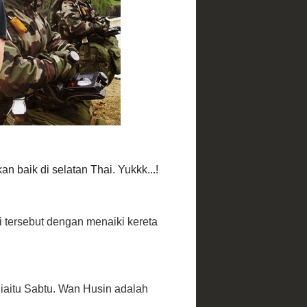
ESEJ
TARAF
JAR.,tapi
wered by