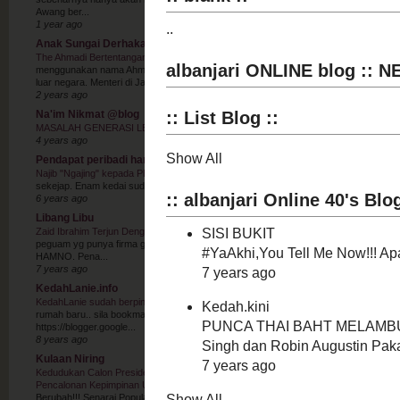
Awang ber...
1 year ago
Anak Sungai Derhaka
The Ahmadi Bertentangan Dengan Syariat Islam - Mohd Na’im
-
KUALA LUMPUR: Aja
menggunakan nama Ahmad – Agama Keamanan dan Cahaya dipercayai menjalankan
luar negara. Menteri di Jabatan P...
2 years ago
Na'im Nikmat @blog
MASALAH GENERASI LEMBIK.
-
4 years ago
Pendapat peribadi hamba.
Najib "Ngajing" kepada PH lagi
-
Hello Nik Nazmi. Saya pinjam, copy dan edit keny
sekejap. Enam kedai sudah tutup tahun lepas dan dua puluh lagi akan tutup tahun ini t
6 years ago
Libang Libu
Zaid Ibrahim Terjun Dengan Botol2nya, Biarkan.. biarkan..
-
Zaid Ibrahim bukan nama
peguam yg punya firma guaman sendiri kalau tak silap. Dia juga ahli politik yg pern
HAMNO. Pena...
7 years ago
KedahLanie.info
KedahLanie sudah berpindah ke rumah baru..ini linknya..
-
untuk makluman kami su
rumah baru.. sila bookmark link kami yang baru di : http://KedahLaniie.blogspot.my [
https://blogger.google...
8 years ago
Kulaan Niring
Kedudukan Calon Presiden Dan MT Sudah Berubah!!! Senarai Popular Keseluruhan
Pencalonan Kepimpinan UMNO Malaysia 2018 - 2021
-
Kedudukan Calon Presiden
Berubah!!! Senarai Popular Keseluruhan Jawatan Bagi Pencalonan Kepimpinan UMN