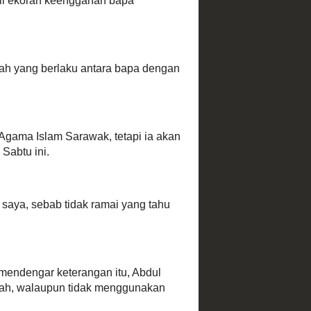
h, mat
 Thailand
 ucapkan
 menarik
r sikit !
boleh
Julai ini
relawan
tidak
kat !
p-flop,