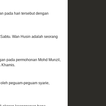
n' dan
bican
 boleh
lo' atau
Apakah
 Pro
h Umno ?
swa Mesir