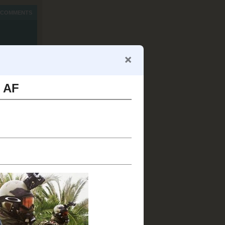
COMMENTS
AKU
.60
ada 7 April
sokongan. -