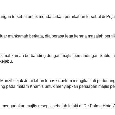
(10) Nak dapat undi cina - kena pilih m
Khalid Salleh - Seniman ini percaya PA
laya...
(9) Pre-Mortem Muktamar 2011 - Syabas
Tuan I...
PANAS BERAPI - IKEA, bebola daging 
melayu !
Neraka Dunia ?
PANAS BERAPI - zahid bohong rakyat l
a ustaz ini, sebab ada yang
PANAS BERAPI : Kita runtuhkan ! keny
yang ang...
PANAS BERAPI : Unit Amal - " Aku ban
kamu ! "
Betul ker..guru-guru akan tendang bon
?
(8) Pre-mortem calon : BN patut ganyan
AJK ...
(Update) - Foto dan wajah suci anak-an
seh...