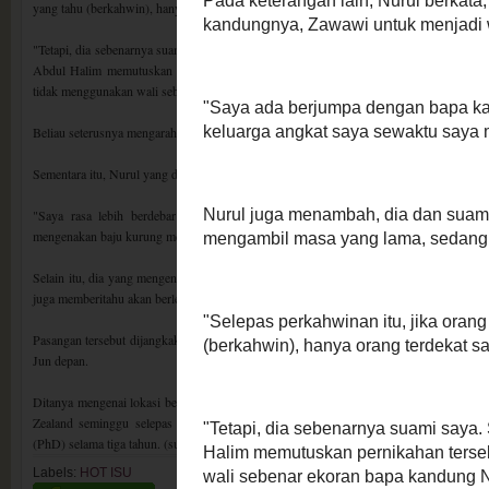
yang tahu (berkahwin), hanya orang terdekat sahaja.
"Tetapi, dia sebenarnya suami saya. Selepas berkahwin saya tinggal dengan dia,” katan
Abdul Halim memutuskan pernikahan tersebut sah di sisi hukum syarak kerana tel
tidak menggunakan wali sebenar ekoran bapa kandung Nurul berada jauh di Kuching, S
Beliau seterusnya mengarahkan pasangan tersebut untuk mendaftarkan pernikahan terseb
Sementara itu, Nurul yang ditemui di luar mahkamah berkata, dia berasa lega kerana masa
"Saya rasa lebih berdebar dengan kes mahkamah berbanding dengan majlis persa
mengenakan baju kurung merah jambu dan selendang kelabu.
Selain itu, dia yang mengenali Mohd Munzil sejak Julai tahun lepas sebelum mengikat t
juga memberitahu akan berlepas ke Kuching pada malam Khamis untuk menyiapkan pers
Pasangan tersebut dijangkakan akan mengadakan majlis resepsi sebelah lelaki di De Pa
Jun depan.
Ditanya mengenai lokasi berbulan madu, Nurul memberitahu mereka mungkin ke Bali,
Zealand seminggu selepas raya kerana Mohd Munzil akan menyambung pelajaran ke
(PhD) selama tiga tahun. (sumber - mimpisenja)
Labels:
HOT ISU