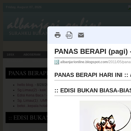
Friday, August 07, 2026
18SX
ABOSERAM
AKU DAN KEMATIAN
CARUT ISU
HOT ISU
ALBANJARI
BERSIH2.0
MUKTAMAR2011
OTOMOBIL
PANAS BERAPI HARI INI :: albanjari Online's Fee
hello blog.
- 8/28/2017
Sg.Limau(2) - kaki bangkang yang tahan maki !
- 10/24/2013
Edisi Kena Baca ! - Jadilah mayat yang eksyen bila di alam kubur !
- 10
Sg. Limau(1) : UMNO-BN tak akan beri muka ini kali !
- 10/23/2013
betoi...kepala hotak hang !!
- 10/21/2013
:: EDISI BUKAN BIASA-BIASA :: TUNGGU PAP