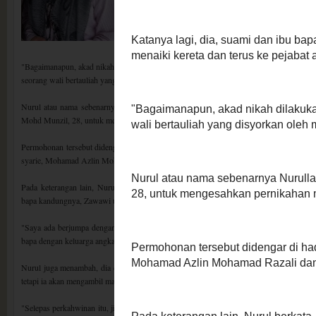
Katanya lagi, dia, suami dan ibu bapa mertuanya masuk
Kelantan pada hari tersebut dengan menaiki kereta da
mengisi borang pernikahan.
"Bagaimanapun, akad nikah dilakukan di rumah Wan Husin kerana semasa itu adalah hari 
seorang wali bertauliah yang disyorkan oleh majlis agama," katanya.
Nurul atau nama sebenarnya Nurullah Abdul Hamid, 29, berkata demikian semasa m
Mohd Munzil, 28, untuk mengesahkan pernikahan mereka di Mahkamah Rendah Syariah 
Permohonan tersebut didengar di hadapan Hakim Syarie Abdul Halim Abdullah dan m
syarie, Mohamad Azlin Mohamad Razali dan Mohammad Fauzi Abdullah.
Pada keterangan lain, Nurul berkata, pernikahan itu diadakan di Thailand kerana ti
bapa kandungnya, Zawawi untuk menjadi wali.
"Saya ada berjumpa dengan bapa kandung saya, tapi dia tidak mahu menjadi wali. Ini
bapa dengan keluarga angkat saya sewaktu saya masih kecil," tambahnya.
Nurul juga menambah, dia dan suami ada mencuba untuk mendapatkan wali hakim dar
tetapi ia akan mengambil masa yang lama, sedangkan tarikh majlis pernikahan telah ditet
"Selepas perkahwinan itu, jika orang tanya siapa Mohd Munzil, saya akan jawab dia seb