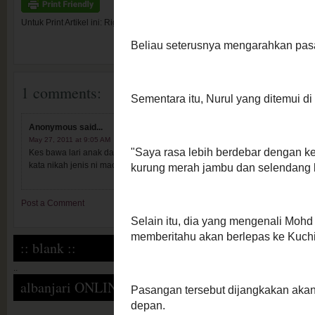
Untuk Print Artikel ini: Right mouse, open link in new tab/window
1 comments:
Anonymous
said...
May 27, 2011 at 9:05 AM
Kes bawa lari anak dara orang dan nikah tanpa kebenaran wali. Kena tany
kata nikah jenis ni macam tak sah walaupun melebihi dua marhalah.
Post a Comment
:: blank ::
..
albanjari ONLINE blog :: NEW Followers