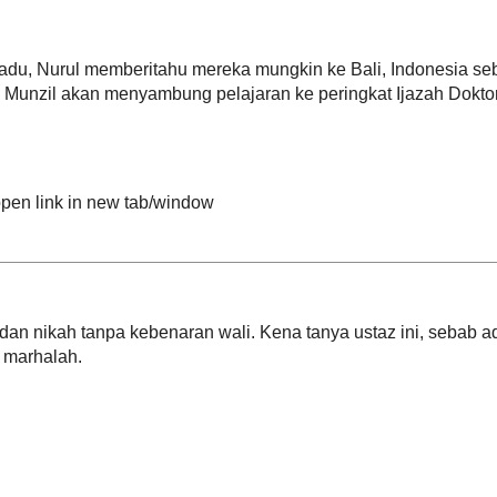
(Update) - Suasana pilu solat jenazah 
ya...
PANAS BERAPI : Umno kata Anwar ser
pada PR !
Jenazah mangsa tragedi selamat dike
dalam s...
(Update Terkini 5.30am) - 17 mayat ber
dikelua...
►
05/15 - 05/22
(29)
istic Dildo Online
►
05/08 - 05/15
(3)
e Malaysia allows adults
►
05/01 - 05/08
(5)
►
04/24 - 05/01
(4)
Malaysia merancang
►
04/17 - 04/24
(14)
lai tahun hadapan,
►
04/10 - 04/17
(30)
►
04/03 - 04/10
(18)
►
03/27 - 04/03
(16)
►
03/20 - 03/27
(24)
►
03/13 - 03/20
(19)
ezaliman rejim Zionis
 Tuan Guru Abdul Hadi