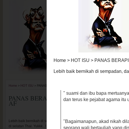
Home
>
HOT ISU
> PANAS BERAPI (pagi) - Yukk ! Nikah di Thailand macam Nurul AF
PANAS BERAPI (pagi) - Yukk ! Nikah di Tha
AF
Lebih baik bernikah di sempadan, dari hidup terjebak dengan dosa dan zina. 
di selatan Thai. Yukkk...!