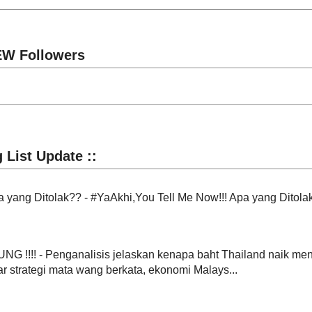
►
03/06 - 03/13
(19)
►
02/27 - 03/06
(19)
►
02/20 - 02/27
(26)
ran sesat
 operasi mereka di
►
02/13 - 02/20
(25)
►
02/06 - 02/13
(21)
►
01/30 - 02/06
(20)
►
01/23 - 01/30
(24)
►
01/16 - 01/23
(36)
ataan lama kamu
api Ni...
►
01/09 - 01/16
(29)
►
01/02 - 01/09
(25)
 kecik. Dia seorang
►
2010
(69)
ah menganggotai
HOMESTAY@PB
EDITOR
dah berpindah ke
image:
 Jawatan Bagi
 Dan MT Sudah
radens a
O Malaysia 2018 -