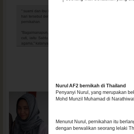
" suami dan ibu bapa mertuanya masuk ke Narathiwat menerusi Kot
hari tersebut dengan menaiki kereta dan terus ke pejabat agama it
pernikahan.
"Bagaimanapun, akad nikah dilakukan di rumah Wan Husin kerana 
cuti, iaitu Sabtu. Wan Husin adalah seorang wali bertauliah yang
agama," katanya., " - Nurul AF
Nurul AF2 bernikah di Thailand
Penyanyi Nurul, yang merupakan bekas pelajar Akadem
berkahwin dengan seorang pensyarah, Mohd Munzil Muh
Menurut Nurul, pernikahan itu berlangsung pada 23 
sebanyak RM1,000 pada majlis yang dilakukan dengan b
Wan Husin Wan Ab Rahman.