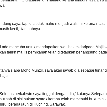
(15) Muktamar PAS - Ulamak main tasbi
sabu m...
ya.Selepas mendengar keterangan itu,
PANAS BERAPI (pagi) - Yukk ! Nikah di
ah memenuhi hukum nikah, walaupun
mac...
arawak.
(14) Muktamar PAS - Kem ulamak, sila
tahni...
ut di Pejabat Majlis Agama Islam.
(13) Muktamar PAS - Pertandingan kian
dan ...
lah pernikahannya telah selesai.
18SX : Tau laa tak takut Allah, tapi malu le
ndingan Sabtu ini," katanya yang
(12) Pre-Mortem - [UPDATE] Mat Sabu 
sapu sea...
PANAS BERAPI - PRU 13 disahkan pada 
ali pertunangan pada 4 Februari lalu
?
iapan majlis perkahwinan.
Susupan lewat - Pengalaman pilu suka
lma Hotel Ampang, dekat sini pada 3
traged...
PANAS BERAPI - PRU13, empat negeri 
akan buba...
 Indonesia sebelum berlepas ke New
PANAS BERAPI - Pengangguran mening
 peringkat Ijazah Doktor Falsafah
Harga bar...
(11) Pre-Mortem - Tuan Ibrahim ustaz fli
hu...