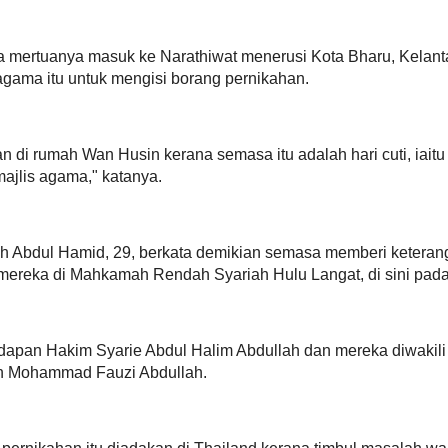
 ke Narathiwat menerusi Kota Bharu,
►
06/12 - 06/19
(33)
n terus ke pejabat agama itu untuk
►
06/05 - 06/12
(28)
►
05/29 - 06/05
(30)
cuti, iaitu Sabtu. Wan Husin adalah
▼
05/22 - 05/29
(34)
(1) Analisa : 'saya terbuka untuk dilawa
'me...
emberi keterangan pada permohonan
PANAS BERAPI - Sapa nak jawab ! Bar
Hulu Langat, di sini pada Khamis.
Haram...???
ereka diwakili oleh peguam-peguam
(18) Muktamar PAS - Pilih mereka yang
diter...
(update) Fenomena aneh Matahari : 'Ha
mbul masalah wali ekoran keengganan
ling...
UPDATE !! Fenomena aneh Matahari : 
Tsunami ...
 kerana masalah yang berlaku antara
(17) Muktamar PAS - Pro Ulamak lawan
Anwar unt...
ipada Majlis Agama Islam Sarawak,
Sejarah buktikan Mahathir pecah bela
apkan berlangsung pada Sabtu ini.
(16) Muktamar PAS - Sokongan mahasi
untuk...
agai tunang saya, sebab tidak ramai