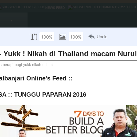
NEWS FEED
.
HUJAH
KLIWON
MAYAT DAN IKTIBAR
PRN SWAK11
REALPOLITIK
d ::
:: DANA SARAWAK ::
JUMLAH TERKUMPUL
KINI RM7,632
Tabung DANA ini telah ditutup dengan rasminya p
2011. Terima kasih kepada semua yang memberi 
/23/2013
albanjari
ARAN 2016
TWEET..TWEET WAK RADEN !
Tweets by @albanjari