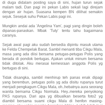
di duga didalam posting saya di sini, hujan turun sejak
malam tadi. Dan pagi ini pekan Labis sekali lagi direjam
dengan air hujan. Suasana kempen BN dilihat semakin
sejuk. Sesejuk suhu Pekan Labis pagi ini.
Mungkin andai ada 'Angelina Yam', pagi yang dingin boleh
dipanas-panaskan. Mbak 'Tuty' tentu tahu bagaimana
caranya.
Sejak awal pagi aku sudah bersedia dipintu masuk utama
ke Felda Chempelak Barat. Sambil menanti tiba Cikgu Mala,
masa yang ada diisi bersama petugas-petugas Polis yang
berada di pondok bertugas. Ajakan untuk minum bersama
tidak ditolak. Aku merasai kemesraan anggota Polis yg
bertugas di sini.
Tidak disangka, sambil menhirup teh panas enak dipagi
yang berembun, petugas polis yg ada disitu rupanya turut
menjadi pengkagum Cikgu Mala, oh..hebatnya aura seorang
wanita bernama Cikgu Normala. Hey..mereka penyokong
PAS rupanya. Dari apa yg dibualkan beserta foto2 yg
diambil bersama suami cikgu Mala di henfon masing-